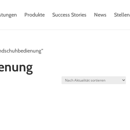
istungen
Produkte
Success Stories
News
Stelle
andschuhbedienung“
enung