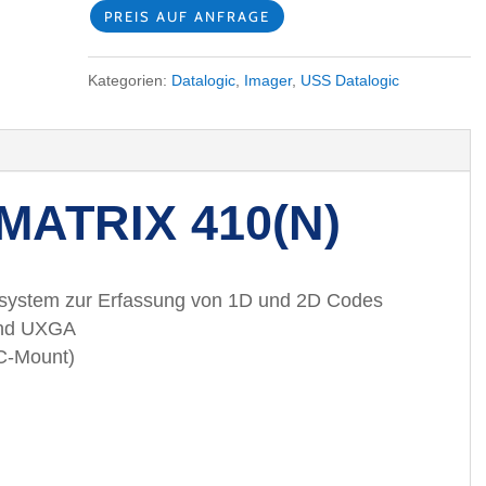
PREIS AUF ANFRAGE
Kategorien:
Datalogic
,
Imager
,
USS Datalogic
MATRIX 410(N)
asystem zur Erfassung von 1D und 2D Codes
und UXGA
(C-Mount)